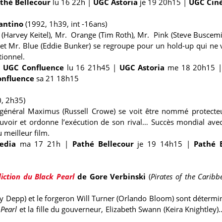
thé Bellecour
lu 16 22h
|
UGC Astoria
je 19 20h15
|
UGC Ciné
antino
(1992, 1h39, int -16ans)
Harvey Keitel), Mr. Orange (Tim Roth), Mr. Pink (Steve Buscemi
et Mr. Blue (Eddie Bunker) se regroupe pour un hold-up qui n
tionnel.
|
UGC Confluence
lu 16 21h45
|
UGC Astoria
me 18 20h15
nfluence
sa 21 18h15
, 2h35)
le général Maximus (Russell Crowe) se voit être nommé protec
ouvoir et ordonne l’exécution de son rival… Succès mondial ave
u meilleur film.
œdia
ma 17 21h
|
Pathé Bellecour
je 19 14h15
|
Pathé 
iction du Black Pearl
de Gore Verbinski
(
Pirates of the Caribb
y Depp) et le forgeron Will Turner (Orlando Bloom) sont détermin
 Pearl
et la fille du gouverneur, Elizabeth Swann (Keira Knightley