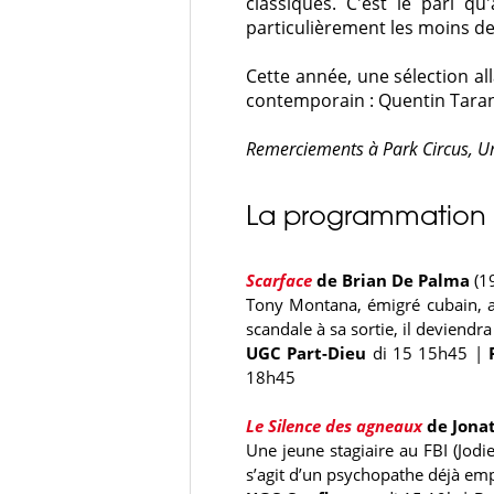
classiques. C'est le pari qu'
particulièrement les moins de
Cette année, une sélection a
contemporain : Quentin Tarant
Remerciements à Park Circus, Un
La programmation
Scarface
de Brian De Palma
(19
Tony Montana, émigré cubain, ar
scandale à sa sortie, il deviendr
UGC Part-Dieu
di 15 15h45
|
18h45
Le Silence des agneaux
de Jon
Une jeune stagiaire au FBI (Jodie
s’agit d’un psychopathe déjà em