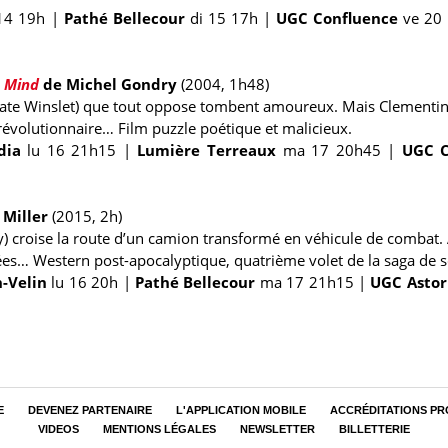
14 19h
|
Pathé Bellecour
di 15 17h
|
UGC Confluence
ve 20
s Mind
de Michel Gondry
(2004, 1h48)
(Kate Winslet) que tout oppose tombent amoureux. Mais Clementine
évolutionnaire… Film puzzle poétique et malicieux.
ia
lu 16 21h15
|
Lumière Terreaux
ma 17 20h45
|
UGC C
 Miller
(2015, 2h)
 croise la route d’un camion transformé en véhicule de combat. 
es… Western post-apocalyptique, quatrième volet de la saga de sc
-Velin
lu 16 20h
|
Pathé Bellecour
ma 17 21h15
|
UGC Astor
E
DEVENEZ PARTENAIRE
L'APPLICATION MOBILE
ACCRÉDITATIONS PR
VIDEOS
MENTIONS LÉGALES
NEWSLETTER
BILLETTERIE