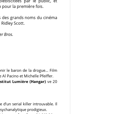
plébiscitées par le public, et
 pour la première fois.
uns des grands noms du cinéma
Ridley Scott.
er Bros.
enir le baron de la drogue… Film
 Al Pacino et Michelle Pfeiffer.
nstitut Lumière (Hangar)
ve 20
d’un serial killer introuvable. Il
psychanalytique prodigieux.