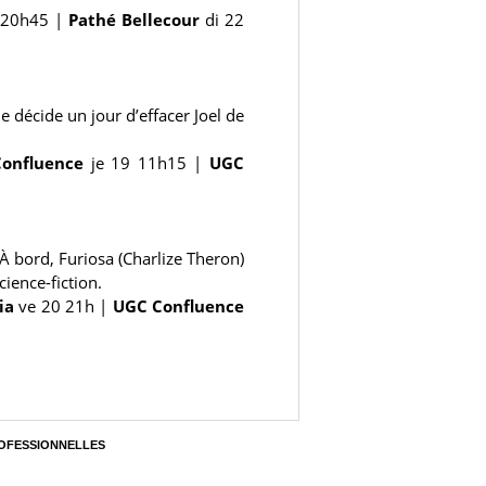
 20h45
|
Pathé Bellecour
di 22
 décide un jour d’effacer Joel de
onfluence
je 19 11h15
|
UGC
À bord, Furiosa (Charlize Theron)
ience-fiction.
ia
ve 20 21h
|
UGC Confluence
OFESSIONNELLES