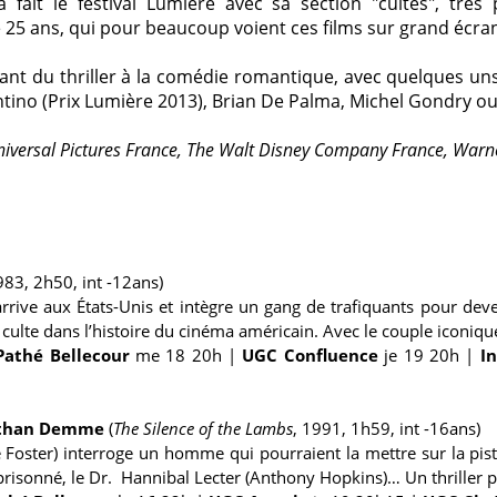
a fait le festival Lumière avec sa section "cultes", très 
 25 ans, qui pour beaucoup voient ces films sur grand écran
llant du thriller à la comédie romantique, avec quelques 
ino (Prix Lumière 2013), Brian De Palma, Michel Gondry ou 
iversal Pictures France, The Walt Disney Company France, Warn
83, 2h50, int -12ans)
rive aux États-Unis et intègre un gang de trafiquants pour dev
a culte dans l’histoire du cinéma américain. Avec le couple iconique
Pathé Bellecour
me 18 20h
|
UGC Confluence
je 19 20h
|
I
athan Demme
(
The Silence of the Lambs
, 1991, 1h59, int -16ans)
 Foster) interroge un homme qui pourraient la mettre sur la piste 
prisonné, le Dr. Hannibal Lecter (Anthony Hopkins)… Un thriller 