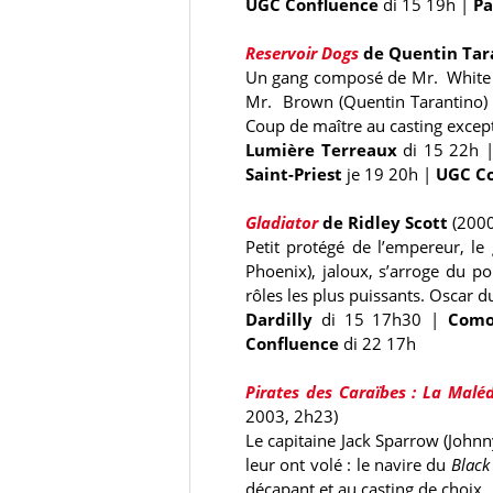
UGC Confluence
di 15 19h
|
Pa
Reservoir Dogs
de Quentin Tar
Un gang composé de Mr. White (
Mr. Brown (Quentin Tarantino) 
Coup de maître au casting excep
Lumière Terreaux
di 15 22h
Saint-Priest
je 19 20h
|
UGC Co
Gladiator
de Ridley Scott
(2000
Petit protégé de l’empereur, 
Phoenix), jaloux, s’arroge du p
rôles les plus puissants. Oscar d
Dardilly
di 15 17h30
|
Com
Confluence
di 22 17h
Pirates des Caraïbes : La Maléd
2003, 2h23)
Le capitaine Jack Sparrow (Johnn
leur ont volé : le navire du
Black
décapant et au casting de choix.