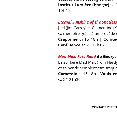
Institut Lumière (Hangar)
sa 
10h45
Eternal Sunshine of the Spotles
Joel (Jim Carrey) et Clementine 
sa mémoire grâce à un procédé r
Craponne
di 15 18h
|
Comœd
Confluence
sa 21 11h15
Mad Max: Fury Road
de George
Le solitaire Mad Max (Tom Hardy)
et sa bande semblent être traqué
Comœdia
di 15 18h
|
Vaulx-en
sa 21 21h30
CONTACT PRESS