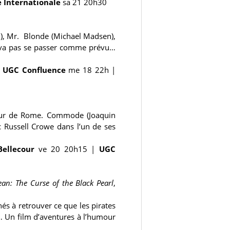
 Internationale
sa 21 20h30
), Mr. Blonde (Michael Madsen),
e va pas se passer comme prévu…
|
UGC Confluence
me 18 22h
|
teur de Rome. Commode (Joaquin
c Russell Crowe dans l’un de ses
Bellecour
ve 20 20h15
|
UGC
ean: The Curse of the Black Pearl
,
és à retrouver ce que les pirates
)… Un film d’aventures à l’humour